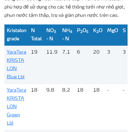
phù hợp để sử dụng cho các hệ thống tưới như nhỏ giọt,
phun nước tầm thấp, trụ và giàn phun nước trên cao.
Kristalon
N
NO
NH
P
O
K
O
MgO
S
3
4
2
5
2
grade
Total
- N
- N
YaraTera
19
11.9
7.1
6
20
3
3
KRISTA
LON
Blue Lbl
YaraTera
18
9.8
8.2
18
18
-
-
KRISTA
LON
Green
Lbl