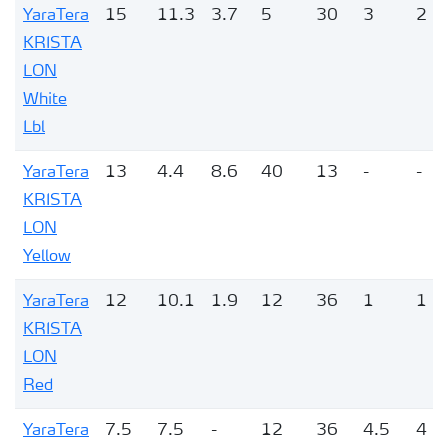
YaraTera
15
11.3
3.7
5
30
3
2
KRISTA
LON
White
Lbl
YaraTera
13
4.4
8.6
40
13
-
-
KRISTA
LON
Yellow
YaraTera
12
10.1
1.9
12
36
1
1
KRISTA
LON
Red
YaraTera
7.5
7.5
-
12
36
4.5
4