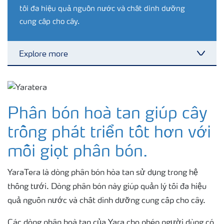
tối đa hiệu quả nguồn nước và chất dinh dưỡng
cung cấp cho cây.
Explore more
Toggl
Giải pháp cây trồng
Phân bón hoà tan giúp cây
Lựa chọn phân bón
trồng phát triển tốt hơn với
Sử dụng và an toàn về phân bón
mỗi giọt phân bón.
YaraTera là dòng
phân bón hòa tan
sử dụng trong hệ
thống tưới. Dòng phân bón này giúp quản lý tối đa hiệu
quả nguồn nước và chất dinh dưỡng cung cấp cho cây
.
Các dòng phân hoà tan của Yara cho phép người dùng có