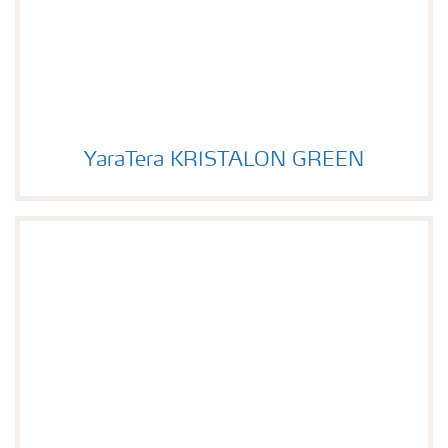
YaraTera KRISTALON GREEN
Image of YaraTera KRISTALON GREEN