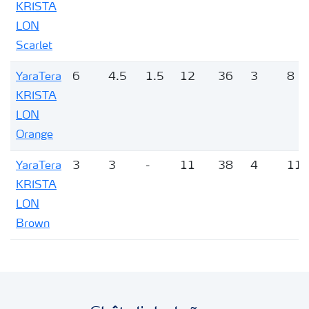
KRISTA
LON
Scarlet
YaraTera
6
4.5
1.5
12
36
3
8
KRISTA
LON
Orange
YaraTera
3
3
-
11
38
4
11
KRISTA
LON
Brown