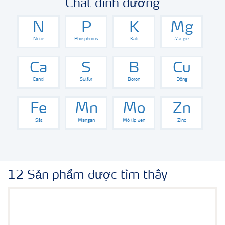
Chất dinh dưỡng
N
P
K
Mg
Ni tơ
Phosphorus
Kali
Ma giê
Ca
S
B
Cu
Canxi
Sulfur
Boron
Đồng
Fe
Mn
Mo
Zn
Sắt
Mangan
Mô lip đen
Zinc
12 Sản phẩm được tìm thấy