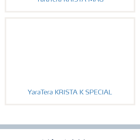
YaraTera KRISTA MAG
YaraTera KRISTA MAG picture
YaraTera KRISTA K SPECIAL
Image of YaraTera KRISTA K SPECIAL