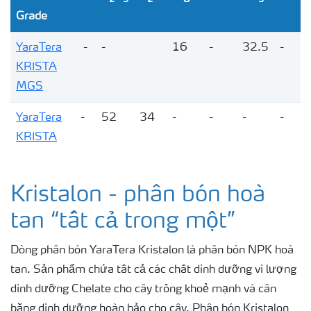
2
5
2
3
Grade
YaraTera
-
-
16
-
32.5
-
KRISTA
MGS
YaraTera
-
52
34
-
-
-
-
KRISTA
MKP
YaraTera
-
-
51
-
-
45
-
Kristalon - phân bón hoà
KRISTA
tan “tất cả trong một”
SOP
Dòng phân bón YaraTera Kristalon là phân bón NPK hoà
tan. Sản phẩm chứa tất cả các chất dinh dưỡng vi lượng
dinh dưỡng Chelate cho cây trồng khoẻ mạnh và cân
bằng dinh dưỡng hoàn hảo cho cây. Phân bón Kristalon