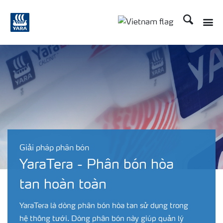
Tìm kiếm
Toggle
Toggle country langu
Giải pháp phân bón
YaraTera - Phân bón hòa
tan hoàn toàn
YaraTera là dòng phân bón hòa tan sử dụng trong
hệ thống tưới. Dòng phân bón này giúp quản lý