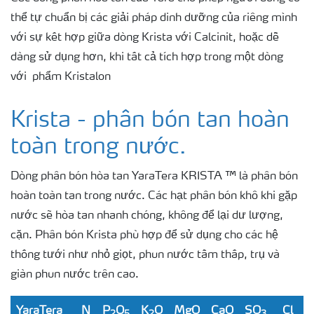
thể tự chuẩn bị các giải pháp dinh dưỡng của riêng mình
với sự kết hợp giữa dòng Krista với Calcinit, hoặc dễ
dàng sử dụng hơn, khi tất cả tích hợp trong một dòng
với phẩm Kristalon
Krista - phân bón tan hoàn
toàn trong nước.
Dòng phân bón hòa tan YaraTera KRISTA ™ là phân bón
hoàn toàn tan trong nước. Các hạt phân bón khô khi gặp
nước sẽ hòa tan nhanh chóng, không để lại dư lượng,
cặn. Phân bón Krista phù hợp để sử dụng cho các hệ
thống tưới như nhỏ giọt, phun nước tầm thấp, trụ và
giàn phun nước trên cao.
YaraTera
N
P
O
K
O
MgO
CaO
SO
Cl