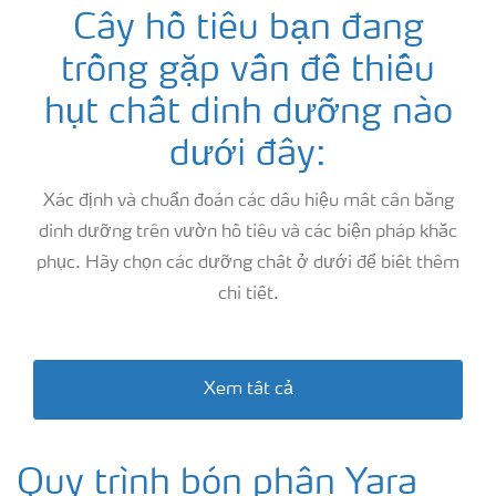
Giải pháp cây trồng
Cây hồ tiêu bạn đang
trồng gặp vấn đề thiếu
Lựa chọn phân bón
hụt chất dinh dưỡng nào
dưới đây:
Sử dụng và an toàn về phân bón
Xác định và chuẩn đoán các dấu hiệu mất cân bằng
dinh dưỡng trên vườn hồ tiêu và các biện pháp khắc
phục. Hãy chọn các dưỡng chất ở dưới để biết thêm
chi tiết.
Xem tất cả
Quy trình bón phân Yara