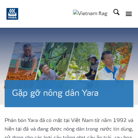
Tìm kiếm
Toggle
Toggle country langu
Gặp gỡ nông dân Yara
Phân bón Yara đã có mặt tại Việt Nam từ năm 1992 và
hiện tại đã và đang được nông dân trong nước tin dùng,