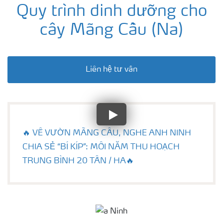
Quy trình dinh dưỡng cho
cây Mãng Cầu (Na)
Liên hệ tư vấn
🔥 VỀ VƯỜN MÃNG CẦU, NGHE ANH NINH
CHIA SẺ “BÍ KÍP”: MỖI NĂM THU HOẠCH
TRUNG BÌNH 20 TẤN / HA🔥