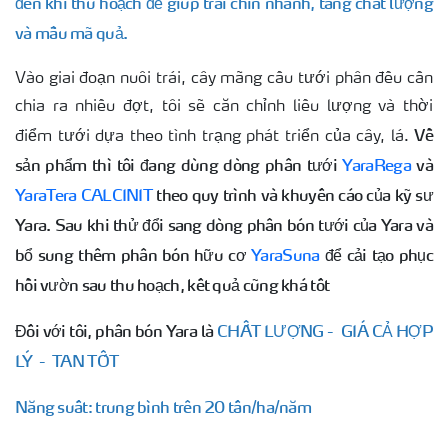
đến khi thu hoạch để giúp trái chín nhanh, tăng chất lượng
và mẫu mã quả.
Vào giai đoạn nuôi trái, cây mãng cầu tưới phân đều cần
chia ra nhiều đợt, tôi sẽ căn chỉnh liều lượng và thời
Về
điểm tưới dựa theo tình trạng phát triển của cây, lá.
sản phẩm thì
tôi đang dùng dòng phân tưới
YaraRega
và
YaraTera CALCINIT
theo quy trình và khuyến cáo của kỹ sư
Yara. Sau khi thử đổi sang dòng phân bón tưới của Yara và
bổ sung thêm phân bón hữu cơ
YaraSuna
để cải tạo phục
hồi vườn sau thu hoạch, kết quả cũng khá tốt
Đối với tôi, phân bón Yara là
CHẤT LƯỢNG - GIÁ CẢ HỢP
LÝ - TAN TỐT
Năng suất: trung bình trên 20 tấn/ha/năm