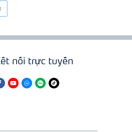
g
ết nối trực tuyến
cebook
youtube
fb
zalo
tiktok