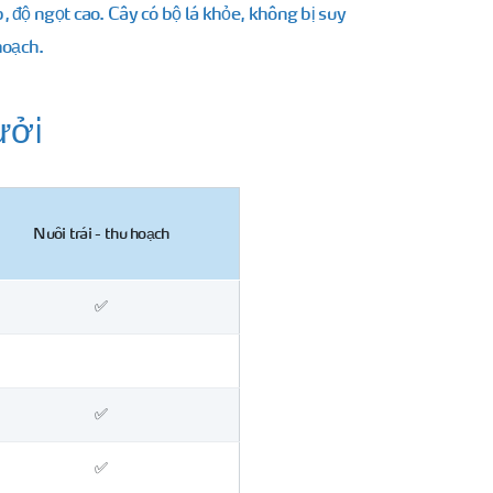
độ ngọt cao. Cây có bộ lá khỏe, không bị suy
hoạch.
ưởi
Nuôi trái - thu hoạch
✅
✅
✅