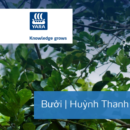
Qu
Bưởi | Huỳnh Than