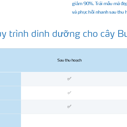
giảm 90%. Trái mẫu mã đẹp, 
và phục hồi nhanh sau thu 
y trình dinh dưỡng cho cây B
Sau thu hoạch
✅
✅
✅