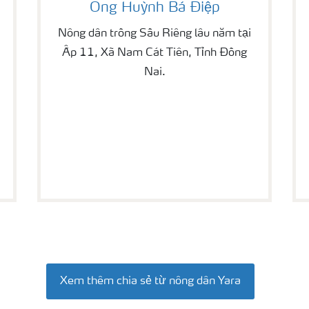
Ông Huỳnh Bá Điệp
Nông dân trồng Sầu Riêng lâu năm tại
Ấp 11, Xã Nam Cát Tiên, Tỉnh Đồng
Nai.
Xem thêm chia sẻ từ nông dân Yara