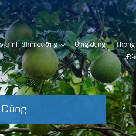
y trình dinh dưỡng
Ứng dụng
Thông 
Đă
h Dũng