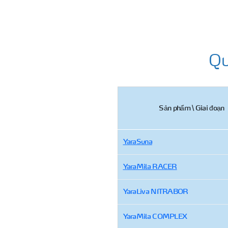
Qu
Sản phẩm \ Giai đoạn
YaraSuna
YaraMila
RACER
YaraLiva NITRABOR
YaraMila COMPLEX