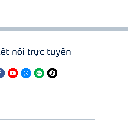
ết nối trực tuyến
cebook
youtube
fb
zalo
tiktok