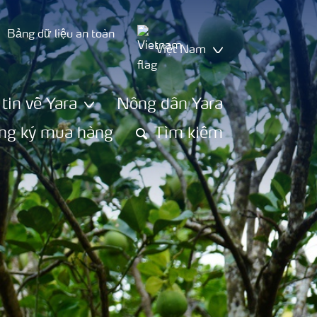
Bảng dữ liệu an toàn
Việt Nam
tin về Yara
Nông dân Yara
ng ký mua hàng
Tìm kiếm