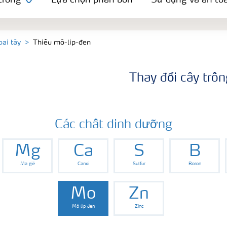
trồng
Lựa chọn phân bón
Sử dụng và an to
oai tây
Thiếu mô-lip-đen
Thay đổi cây trồn
Các chất dinh dưỡng
Mg
Ca
S
B
Ma giê
Canxi
Sulfur
Boron
Mo
Zn
Mô lip đen
Zinc