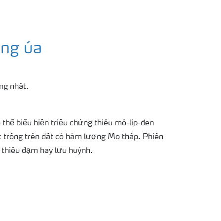
àng úa
ng nhất.
thể biểu hiện triệu chứng thiếu mô-lip-đen
c trồng trên đất có hàm lượng Mo thấp. Phiến
ư thiếu đạm hay lưu huỳnh.