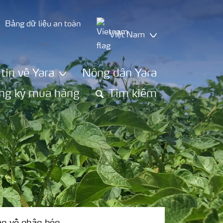
Bảng dữ liệu an toàn
Việt Nam
tin về Yara
Nông dân Yara
ng ký mua hàng
Tìm kiếm