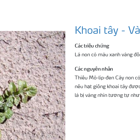
Khoai tây - V
Các triệu chứng
Lá non có màu xanh vàng đồ
Các nguyên nhân
Thiếu Mô-lip-đen Cây non có 
nếu hạt giống khoai tây đượ
lá bị vàng nhìn tương tự nh