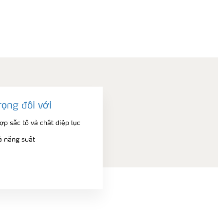
rọng đối với
p sắc tố và chất diệp lục
à năng suất