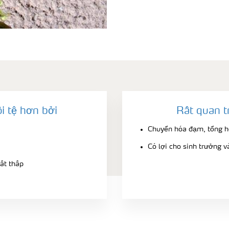
i tệ hơn bởi
Rất quan t
Chuyển hóa đạm, tổng hợ
Có lợi cho sinh trưởng v
ất thấp