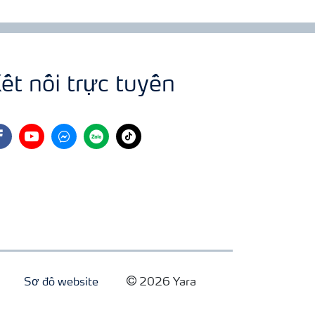
ết nối trực tuyến
cebook
youtube
fb
zalo
tiktok
Sơ đồ website
2026 Yara