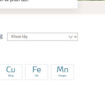
àn về phân bón
g
Cu
Fe
Mn
Đồng
Sắt
Mangan